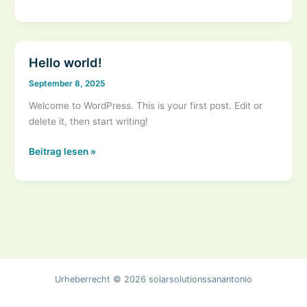
in
Wuppertal:
Praktische
Tipps
Hello world!
für
September 8, 2025
Zuhause
Welcome to WordPress. This is your first post. Edit or
delete it, then start writing!
Hello
Beitrag lesen »
world!
Urheberrecht © 2026 solarsolutionssanantonio